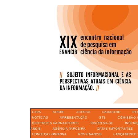
CAPA
SOBRE
ACESSO
CADASTRO
PE
NOTÍCIAS
APRESENTAÇÃO
GTS
COMISSÃO 
DIRETRIZES PARA AUTORES
INSCREVA-SE
INSCRI
ANCIB
AGÊNCIA PARCEIRA
DATAS IMPORTANTES
CONHEÇA LONDRINA
PÓS-ENANCIB
LANÇAMENTO 