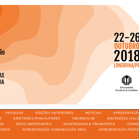
PESQUISA
EDIÇÕES ANTERIORES
NOTÍCIAS
APRESENTAÇÃ
A
DIRETRIZES PARA AUTORES
INSCREVA-SE
INSCRIÇÕES (VAL
RA
DATAS IMPORTANTES
HOSPEDAGEM & TRANSPORTE
CONHE
IVROS
APRESENTAÇÃO COMUNICAÇÃO ORAL
APRESENTAÇÃO PÔST