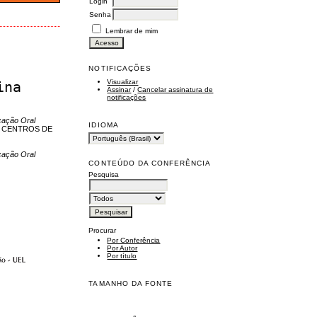
Login
Senha
Lembrar de mim
NOTIFICAÇÕES
Visualizar
ina
Assinar
/
Cancelar assinatura de
notificações
cação Oral
IDIOMA
S CENTROS DE
cação Oral
CONTEÚDO DA CONFERÊNCIA
Pesquisa
Procurar
Por Conferência
Por Autor
Por título
TAMANHO DA FONTE