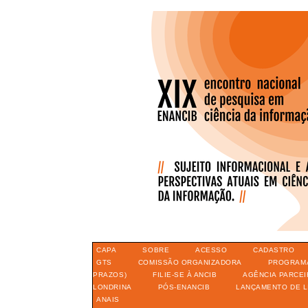
CAPA
SOBRE
ACESSO
CADASTRO
GTS
COMISSÃO ORGANIZADORA
PROGRAM
PRAZOS)
FILIE-SE À ANCIB
AGÊNCIA PARCEI
LONDRINA
PÓS-ENANCIB
LANÇAMENTO DE L
ANAIS