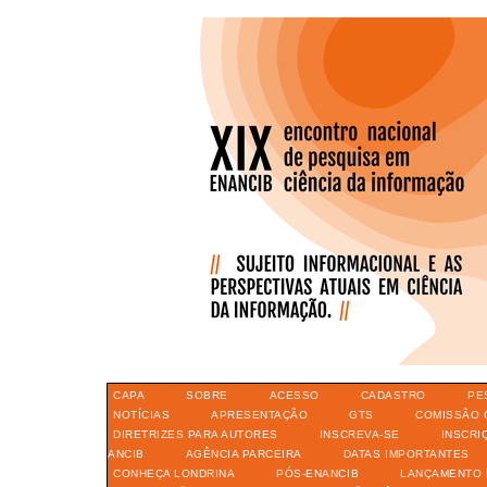
CAPA
SOBRE
ACESSO
CADASTRO
PE
NOTÍCIAS
APRESENTAÇÃO
GTS
COMISSÃO 
DIRETRIZES PARA AUTORES
INSCREVA-SE
INSCRI
ANCIB
AGÊNCIA PARCEIRA
DATAS IMPORTANTES
CONHEÇA LONDRINA
PÓS-ENANCIB
LANÇAMENTO 