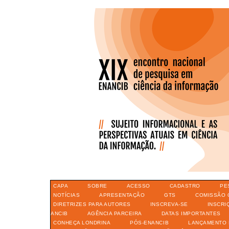
CAPA
SOBRE
ACESSO
CADASTRO
PE
NOTÍCIAS
APRESENTAÇÃO
GTS
COMISSÃO 
DIRETRIZES PARA AUTORES
INSCREVA-SE
INSCRI
ANCIB
AGÊNCIA PARCEIRA
DATAS IMPORTANTES
CONHEÇA LONDRINA
PÓS-ENANCIB
LANÇAMENTO 