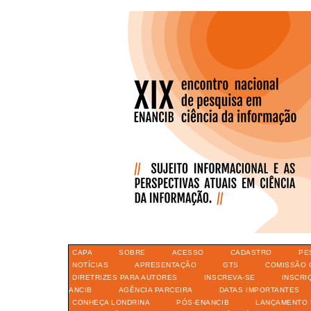
CAPA
SOBRE
ACESSO
CADASTRO
PE
NOTÍCIAS
APRESENTAÇÃO
GTS
COMISSÃO 
DIRETRIZES PARA AUTORES
INSCREVA-SE
INSCRI
ANCIB
AGÊNCIA PARCEIRA
DATAS IMPORTANTES
CONHEÇA LONDRINA
PÓS-ENANCIB
LANÇAMENTO 