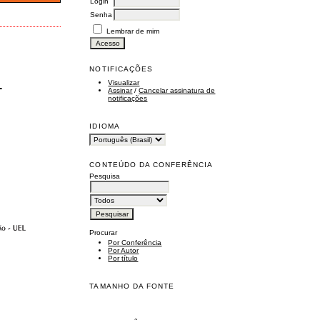
Login
Senha
Lembrar de mim
NOTIFICAÇÕES
Visualizar
-
Assinar
/
Cancelar assinatura de
notificações
IDIOMA
CONTEÚDO DA CONFERÊNCIA
Pesquisa
Procurar
Por Conferência
Por Autor
Por título
TAMANHO DA FONTE