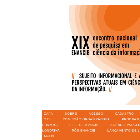
CAPA
SOBRE
ACESSO
CADASTRO
GTS
COMISSÃO ORGANIZADORA
PROGRAM
PRAZOS)
FILIE-SE À ANCIB
AGÊNCIA PARCEI
LONDRINA
PÓS-ENANCIB
LANÇAMENTO DE L
ANAIS