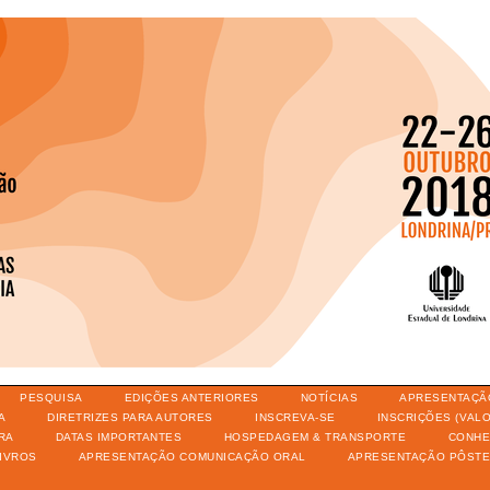
PESQUISA
EDIÇÕES ANTERIORES
NOTÍCIAS
APRESENTAÇÃ
A
DIRETRIZES PARA AUTORES
INSCREVA-SE
INSCRIÇÕES (VAL
RA
DATAS IMPORTANTES
HOSPEDAGEM & TRANSPORTE
CONHE
IVROS
APRESENTAÇÃO COMUNICAÇÃO ORAL
APRESENTAÇÃO PÔST