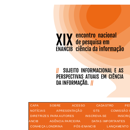
CAPA
SOBRE
ACESSO
CADASTRO
PE
NOTÍCIAS
APRESENTAÇÃO
GTS
COMISSÃO 
DIRETRIZES PARA AUTORES
INSCREVA-SE
INSCRI
ANCIB
AGÊNCIA PARCEIRA
DATAS IMPORTANTES
CONHEÇA LONDRINA
PÓS-ENANCIB
LANÇAMENTO 