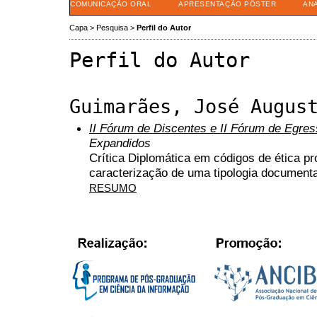
COMUNICAÇÃO ORAL
APRESENTAÇÃO PÔSTER
AN
Capa
>
Pesquisa
>
Perfil do Autor
Perfil do Autor
Guimarães, José Augus
II Fórum de Discentes e II Fórum de Egr
Expandidos
Crítica Diplomática em códigos de ética pro
caracterização de uma tipologia documenta
RESUMO