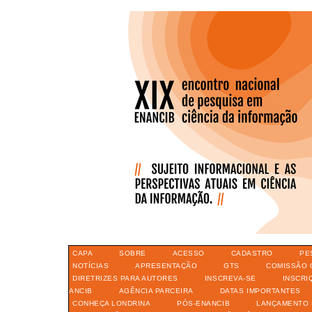
CAPA
SOBRE
ACESSO
CADASTRO
PE
NOTÍCIAS
APRESENTAÇÃO
GTS
COMISSÃO 
DIRETRIZES PARA AUTORES
INSCREVA-SE
INSCRI
ANCIB
AGÊNCIA PARCEIRA
DATAS IMPORTANTES
CONHEÇA LONDRINA
PÓS-ENANCIB
LANÇAMENTO 