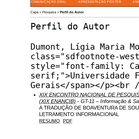
COMUNICAÇÃO ORAL
APRESENTAÇÃO PÔSTER
AN
Capa
>
Pesquisa
>
Perfil do Autor
Perfil do Autor
Dumont, Lígia Maria M
class="sdfootnote-wes
style="font-family: C
serif;">Universidade 
Gerais</span></p><br 
XIX ENCONTRO NACIONAL DE PESQUIS
(XIX ENANCIB)
- GT-11 – Informação & S
A TRADUÇÃO DE BOAVENTURA DE SO
LETRAMENTO INFORMACIONAL
RESUMO
PDF