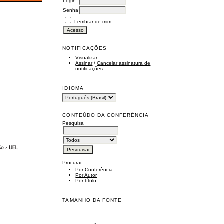
Login
Senha
Lembrar de mim
NOTIFICAÇÕES
Visualizar
Assinar
/
Cancelar assinatura de
notificações
IDIOMA
CONTEÚDO DA CONFERÊNCIA
Pesquisa
Procurar
Por Conferência
Por Autor
Por título
TAMANHO DA FONTE