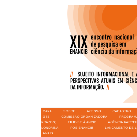
CAPA
SOBRE
ACESSO
CADASTRO
GTS
COMISSÃO ORGANIZADORA
PROGRAM
PRAZOS)
FILIE-SE À ANCIB
AGÊNCIA PARCEI
LONDRINA
PÓS-ENANCIB
LANÇAMENTO DE L
ANAIS