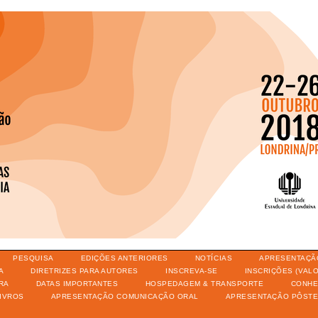
PESQUISA
EDIÇÕES ANTERIORES
NOTÍCIAS
APRESENTAÇÃ
A
DIRETRIZES PARA AUTORES
INSCREVA-SE
INSCRIÇÕES (VAL
RA
DATAS IMPORTANTES
HOSPEDAGEM & TRANSPORTE
CONHE
IVROS
APRESENTAÇÃO COMUNICAÇÃO ORAL
APRESENTAÇÃO PÔST