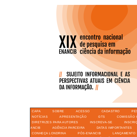
CAPA
SOBRE
ACESSO
CADASTRO
PE
NOTÍCIAS
APRESENTAÇÃO
GTS
COMISSÃO 
DIRETRIZES PARA AUTORES
INSCREVA-SE
INSCRI
ANCIB
AGÊNCIA PARCEIRA
DATAS IMPORTANTES
CONHEÇA LONDRINA
PÓS-ENANCIB
LANÇAMENTO 