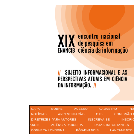
CAPA
SOBRE
ACESSO
CADASTRO
PE
NOTÍCIAS
APRESENTAÇÃO
GTS
COMISSÃO 
DIRETRIZES PARA AUTORES
INSCREVA-SE
INSCRI
ANCIB
AGÊNCIA PARCEIRA
DATAS IMPORTANTES
CONHEÇA LONDRINA
PÓS-ENANCIB
LANÇAMENTO 