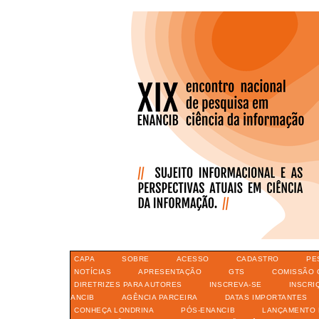
CAPA
SOBRE
ACESSO
CADASTRO
PE
NOTÍCIAS
APRESENTAÇÃO
GTS
COMISSÃO 
DIRETRIZES PARA AUTORES
INSCREVA-SE
INSCRI
ANCIB
AGÊNCIA PARCEIRA
DATAS IMPORTANTES
CONHEÇA LONDRINA
PÓS-ENANCIB
LANÇAMENTO 