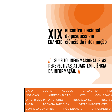
CAPA
SOBRE
ACESSO
CADASTRO
PE
NOTÍCIAS
APRESENTAÇÃO
GTS
COMISSÃO 
DIRETRIZES PARA AUTORES
INSCREVA-SE
INSCRI
ANCIB
AGÊNCIA PARCEIRA
DATAS IMPORTANTES
CONHEÇA LONDRINA
PÓS-ENANCIB
LANÇAMENTO 