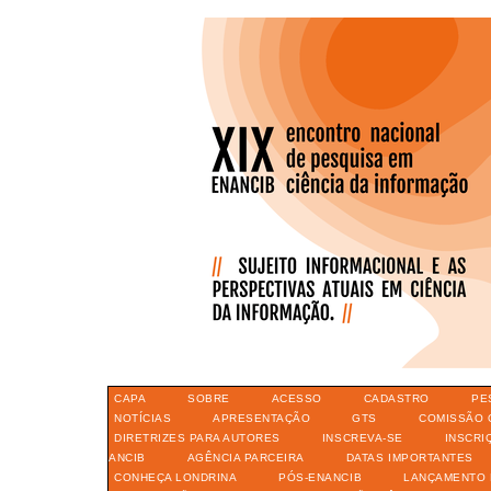
CAPA
SOBRE
ACESSO
CADASTRO
PE
NOTÍCIAS
APRESENTAÇÃO
GTS
COMISSÃO 
DIRETRIZES PARA AUTORES
INSCREVA-SE
INSCRI
ANCIB
AGÊNCIA PARCEIRA
DATAS IMPORTANTES
CONHEÇA LONDRINA
PÓS-ENANCIB
LANÇAMENTO 