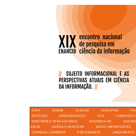
CAPA
SOBRE
ACESSO
CADASTRO
PE
NOTÍCIAS
APRESENTAÇÃO
GTS
COMISSÃO 
DIRETRIZES PARA AUTORES
INSCREVA-SE
INSCRI
ANCIB
AGÊNCIA PARCEIRA
DATAS IMPORTANTES
CONHEÇA LONDRINA
PÓS-ENANCIB
LANÇAMENTO 