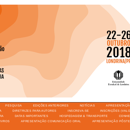
PESQUISA
EDIÇÕES ANTERIORES
NOTÍCIAS
APRESENTAÇÃ
A
DIRETRIZES PARA AUTORES
INSCREVA-SE
INSCRIÇÕES (VAL
RA
DATAS IMPORTANTES
HOSPEDAGEM & TRANSPORTE
CONHE
IVROS
APRESENTAÇÃO COMUNICAÇÃO ORAL
APRESENTAÇÃO PÔST