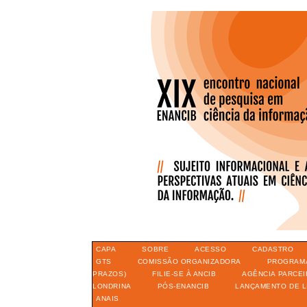
CAPA
SOBRE
ACESSO
CADASTRO
GTS
COMISSÃO ORGANIZADORA
PROGRAM
PRAZOS)
FILIE-SE À ANCIB
AGÊNCIA PARCEI
LONDRINA
PÓS-ENANCIB
LANÇAMENTO DE L
ANAIS