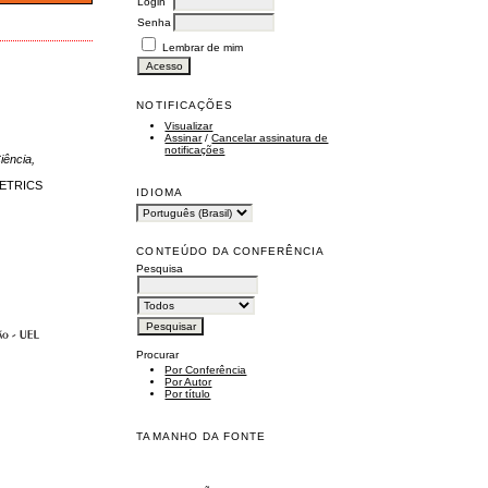
Login
Senha
Lembrar de mim
NOTIFICAÇÕES
Visualizar
Assinar
/
Cancelar assinatura de
notificações
iência,
ETRICS
IDIOMA
CONTEÚDO DA CONFERÊNCIA
Pesquisa
Procurar
Por Conferência
Por Autor
Por título
TAMANHO DA FONTE