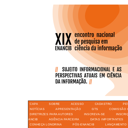
CAPA
SOBRE
ACESSO
CADASTRO
PE
NOTÍCIAS
APRESENTAÇÃO
GTS
COMISSÃO 
DIRETRIZES PARA AUTORES
INSCREVA-SE
INSCRI
ANCIB
AGÊNCIA PARCEIRA
DATAS IMPORTANTES
CONHEÇA LONDRINA
PÓS-ENANCIB
LANÇAMENTO 