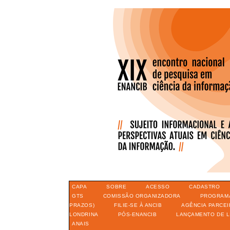
CAPA
SOBRE
ACESSO
CADASTRO
GTS
COMISSÃO ORGANIZADORA
PROGRAM
PRAZOS)
FILIE-SE À ANCIB
AGÊNCIA PARCEI
LONDRINA
PÓS-ENANCIB
LANÇAMENTO DE L
ANAIS