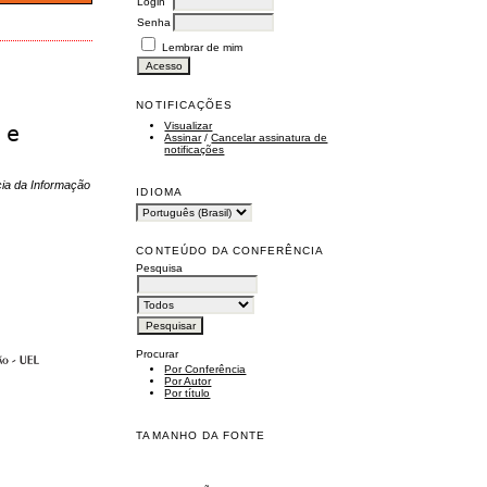
Login
Senha
Lembrar de mim
NOTIFICAÇÕES
Visualizar
 e
Assinar
/
Cancelar assinatura de
notificações
cia da Informação
IDIOMA
CONTEÚDO DA CONFERÊNCIA
Pesquisa
Procurar
Por Conferência
Por Autor
Por título
TAMANHO DA FONTE