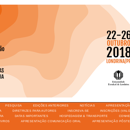
PESQUISA
EDIÇÕES ANTERIORES
NOTÍCIAS
APRESENTAÇÃ
A
DIRETRIZES PARA AUTORES
INSCREVA-SE
INSCRIÇÕES (VAL
RA
DATAS IMPORTANTES
HOSPEDAGEM & TRANSPORTE
CONHE
IVROS
APRESENTAÇÃO COMUNICAÇÃO ORAL
APRESENTAÇÃO PÔST