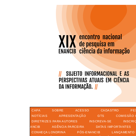
CAPA
SOBRE
ACESSO
CADASTRO
PE
NOTÍCIAS
APRESENTAÇÃO
GTS
COMISSÃO 
DIRETRIZES PARA AUTORES
INSCREVA-SE
INSCRI
ANCIB
AGÊNCIA PARCEIRA
DATAS IMPORTANTES
CONHEÇA LONDRINA
PÓS-ENANCIB
LANÇAMENTO 