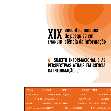
CAPA
SOBRE
ACESSO
CADASTRO
PE
NOTÍCIAS
APRESENTAÇÃO
GTS
COMISSÃO 
DIRETRIZES PARA AUTORES
INSCREVA-SE
INSCRI
ANCIB
AGÊNCIA PARCEIRA
DATAS IMPORTANTES
CONHEÇA LONDRINA
PÓS-ENANCIB
LANÇAMENTO 