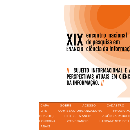
CAPA
SOBRE
ACESSO
CADASTRO
GTS
COMISSÃO ORGANIZADORA
PROGRAM
PRAZOS)
FILIE-SE À ANCIB
AGÊNCIA PARCEI
LONDRINA
PÓS-ENANCIB
LANÇAMENTO DE L
ANAIS