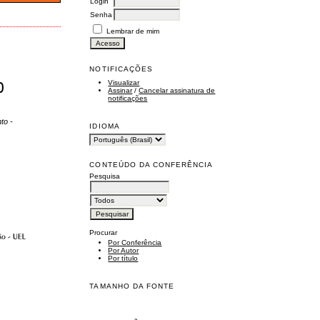
Login
Senha
Lembrar de mim
NOTIFICAÇÕES
Visualizar
O
Assinar
/
Cancelar assinatura de
notificações
to -
IDIOMA
CONTEÚDO DA CONFERÊNCIA
Pesquisa
Procurar
Por Conferência
Por Autor
Por título
TAMANHO DA FONTE