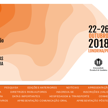
PESQUISA
EDIÇÕES ANTERIORES
NOTÍCIAS
APRESENTAÇÃ
A
DIRETRIZES PARA AUTORES
INSCREVA-SE
INSCRIÇÕES (VAL
RA
DATAS IMPORTANTES
HOSPEDAGEM & TRANSPORTE
CONHE
IVROS
APRESENTAÇÃO COMUNICAÇÃO ORAL
APRESENTAÇÃO PÔST