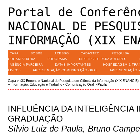
Portal de Conferên
NACIONAL DE PESQUI
INFORMAÇÃO (XIX EN
CAPA
SOBRE
ACESSO
CADASTRO
PESQUISA
ORGANIZADORA
PROGRAMA
DIRETRIZES PARA AUTORES
AGÊNCIA PARCEIRA
DATAS IMPORTANTES
HOSPEDAGEM & TRA
LIVROS
APRESENTAÇÃO COMUNICAÇÃO ORAL
APRESENTAÇÃO 
Capa
>
XIX Encontro Nacional de Pesquisa em Ciência da Informação (XIX ENANCIB)
– Informação, Educação e Trabalho - Comunicação Oral
>
Paula
INFLUÊNCIA DA INTELIGÊNCIA
GRADUAÇÃO
Sílvio Luiz de Paula, Bruno Campe