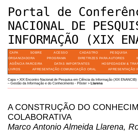
Portal de Conferên
NACIONAL DE PESQUI
INFORMAÇÃO (XIX EN
CAPA
SOBRE
ACESSO
CADASTRO
PESQUISA
ORGANIZADORA
PROGRAMA
DIRETRIZES PARA AUTORES
AGÊNCIA PARCEIRA
DATAS IMPORTANTES
HOSPEDAGEM & TRA
LIVROS
APRESENTAÇÃO COMUNICAÇÃO ORAL
APRESENTAÇÃO 
Capa
>
XIX Encontro Nacional de Pesquisa em Ciência da Informação (XIX ENANCIB)
– Gestão da Informação e do Conhecimento - Pôster
>
Llarena
A CONSTRUÇÃO DO CONHECIM
COLABORATIVA
Marco Antonio Almeida Llarena, Ro