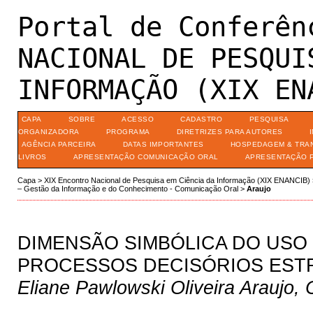
Portal de Conferên
NACIONAL DE PESQUI
INFORMAÇÃO (XIX EN
CAPA
SOBRE
ACESSO
CADASTRO
PESQUISA
ORGANIZADORA
PROGRAMA
DIRETRIZES PARA AUTORES
AGÊNCIA PARCEIRA
DATAS IMPORTANTES
HOSPEDAGEM & TRA
LIVROS
APRESENTAÇÃO COMUNICAÇÃO ORAL
APRESENTAÇÃO 
Capa
>
XIX Encontro Nacional de Pesquisa em Ciência da Informação (XIX ENANCIB)
– Gestão da Informação e do Conhecimento - Comunicação Oral
>
Araujo
DIMENSÃO SIMBÓLICA DO USO
PROCESSOS DECISÓRIOS EST
Eliane Pawlowski Oliveira Araujo,