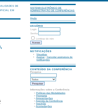
ALIDADES DE
SISTEMA ELETRÔNICO DE
FICIAL EM
ADMINISTRAÇÃO DE CONFERÊNCIAS
Ajuda
USUÁRIO
Login
Senha
Lembrar de mim
,
NOTIFICAÇÕES
Visualizar
Assinar
/
Cancelar assinatura de
notificações
CONTEÚDO DA CONFERÊNCIA
Pesquisa
Informações sobre a Conferência
»
Políticas das Modalidades
»
Programa
»
Apresentações
»
Agenda da Conferência
»
Inscrição
»
Acomodações