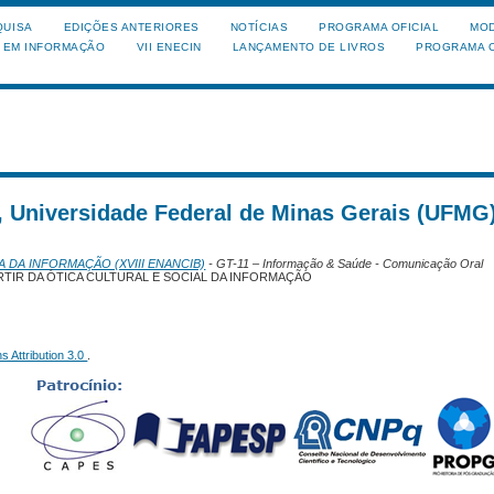
QUISA
EDIÇÕES ANTERIORES
NOTÍCIAS
PROGRAMA OFICIAL
MOD
A EM INFORMAÇÃO
VII ENECIN
LANÇAMENTO DE LIVROS
PROGRAMA O
a, Universidade Federal de Minas Gerais (UFMG)
A DA INFORMAÇÃO (XVIII ENANCIB)
- GT-11 – Informação & Saúde - Comunicação Oral
RTIR DA ÓTICA CULTURAL E SOCIAL DA INFORMAÇÃO
 Attribution 3.0
.