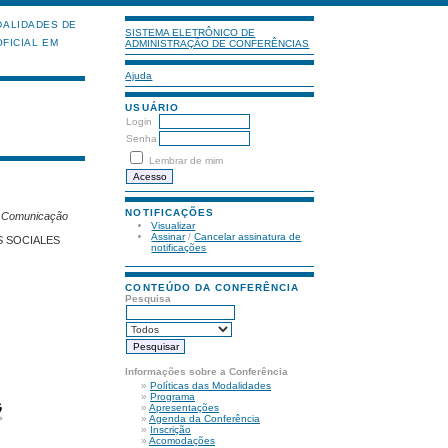
ALIDADES DE
SISTEMA ELETRÔNICO DE
FICIAL EM
ADMINISTRAÇÃO DE CONFERÊNCIAS
Ajuda
USUÁRIO
Login
Senha
Lembrar de mim
NOTIFICAÇÕES
- Comunicação
Visualizar
Assinar
/
Cancelar assinatura de
S SOCIALES
notificações
CONTEÚDO DA CONFERÊNCIA
Pesquisa
Informações sobre a Conferência
»
Políticas das Modalidades
»
Programa
»
Apresentações
»
Agenda da Conferência
»
Inscrição
»
Acomodações