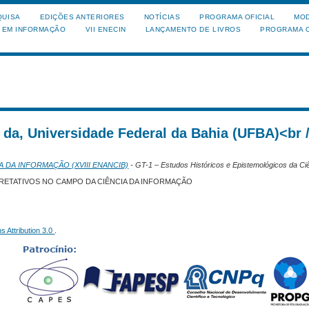
QUISA
EDIÇÕES ANTERIORES
NOTÍCIAS
PROGRAMA OFICIAL
MOD
A EM INFORMAÇÃO
VII ENECIN
LANÇAMENTO DE LIVROS
PROGRAMA O
 da, Universidade Federal da Bahia (UFBA)<br /
A DA INFORMAÇÃO (XVIII ENANCIB)
- GT-1 – Estudos Históricos e Epistemológicos da Ci
RETATIVOS NO CAMPO DA CIÊNCIA DA INFORMAÇÃO
 Attribution 3.0
.