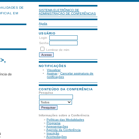
ALIDADES DE
SISTEMA ELETRÔNICO DE
FICIAL EM
ADMINISTRAÇÃO DE CONFERÊNCIAS
Ajuda
USUÁRIO
Login
Senha
Lembrar de mim
>,
NOTIFICAÇÕES
Visualizar
Assinar
/
Cancelar assinatura de
ência da
notificações
CONTEÚDO DA CONFERÊNCIA
Pesquisa
Informações sobre a Conferência
»
Políticas das Modalidades
»
Programa
»
Apresentações
»
Agenda da Conferência
»
Inscrição
»
Acomodações