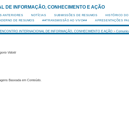
ONAL DE INFORMAÇÃO, CONHECIMENTO E AÇÃO
S ANTERIORES
NOTÍCIAS
SUBMISSÕES DE RESUMOS
HISTÓRICO DO
ADERNO DE RESUMOS
##TRANSMISSÃO AO VIVO##
APRESENTAÇÕES PA
 ENCONTRO INTERNACIONAL DE INFORMAÇÃO, CONHECIMENTO E AÇÃO
>
Comunic
orio Vidotti
Imagens Baseada em Conteúdo.