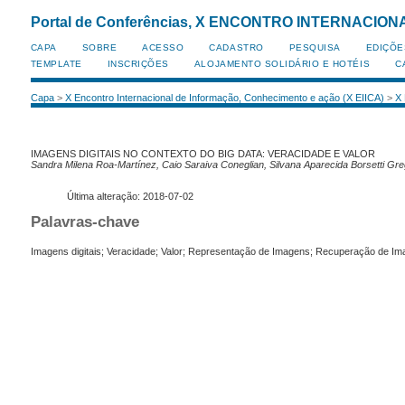
Portal de Conferências, X ENCONTRO INTERNACI
CAPA
SOBRE
ACESSO
CADASTRO
PESQUISA
EDIÇÕE
TEMPLATE
INSCRIÇÕES
ALOJAMENTO SOLIDÁRIO E HOTÉIS
C
Capa
>
X Encontro Internacional de Informação, Conhecimento e ação (X EIICA)
>
X
IMAGENS DIGITAIS NO CONTEXTO DO BIG DATA: VERACIDADE E VALOR
Sandra Milena Roa-Martínez, Caio Saraiva Coneglian, Silvana Aparecida Borsetti Greg
Última alteração: 2018-07-02
Palavras-chave
Imagens digitais; Veracidade; Valor; Representação de Imagens; Recuperação de 