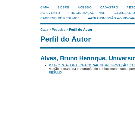
CAPA
SOBRE
ACESSO
CADASTRO
PES
DO EVENTO
PROGRAMAÇÃO FINAL
COMISSÃO 
CADERNO DE RESUMOS
##TRANSMISSÃO AO VIVO##
Capa
>
Pesquisa
>
Perfil do Autor
Perfil do Autor
Alves, Bruno Henrique, Universid
X ENCONTRO INTERNACIONAL DE INFORMAÇÃO, C
A ação humana na construção do conhecimento sob a persp
RESUMO