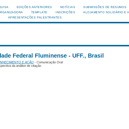
QUISA
EDIÇÕES ANTERIORES
NOTÍCIAS
SUBMISSÕES DE RESUMOS
ORGANIZADORA
TEMPLATE
INSCRIÇÕES
ALOJAMENTO SOLIDÁRIO E 
APRESENTAÇÕES PALESTRANTES
ade Federal Fluminense - UFF., Brasil
ONHECIMENTO E AÇÃO
- Comunicação Oral
ectiva da análise de citação