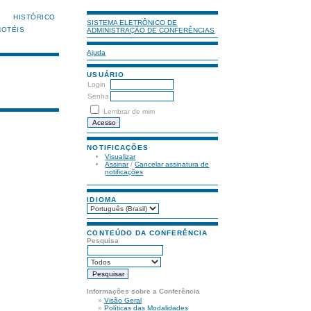
HISTÓRICO
SISTEMA ELETRÔNICO DE
HOTÉIS
ADMINISTRAÇÃO DE CONFERÊNCIAS
Ajuda
USUÁRIO
Login
Senha
Lembrar de mim
NOTIFICAÇÕES
Visualizar
Assinar
/
Cancelar assinatura de
notificações
IDIOMA
CONTEÚDO DA CONFERÊNCIA
Pesquisa
Informações sobre a Conferência
»
Visão Geral
»
Políticas das Modalidades