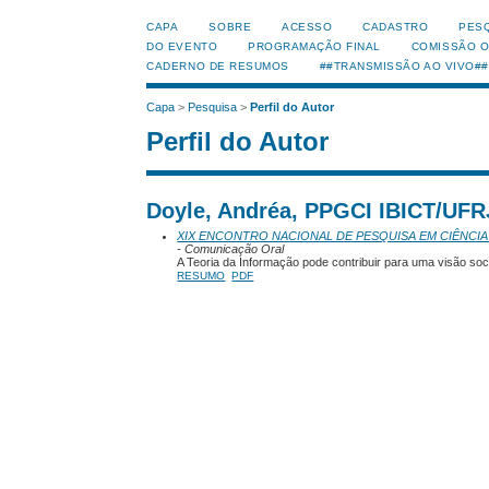
CAPA
SOBRE
ACESSO
CADASTRO
PES
DO EVENTO
PROGRAMAÇÃO FINAL
COMISSÃO 
CADERNO DE RESUMOS
##TRANSMISSÃO AO VIVO##
Capa
>
Pesquisa
>
Perfil do Autor
Perfil do Autor
Doyle, Andréa, PPGCI IBICT/UFRJ
XIX ENCONTRO NACIONAL DE PESQUISA EM CIÊNCIA
- Comunicação Oral
A Teoria da Informação pode contribuir para uma visão soci
RESUMO
PDF