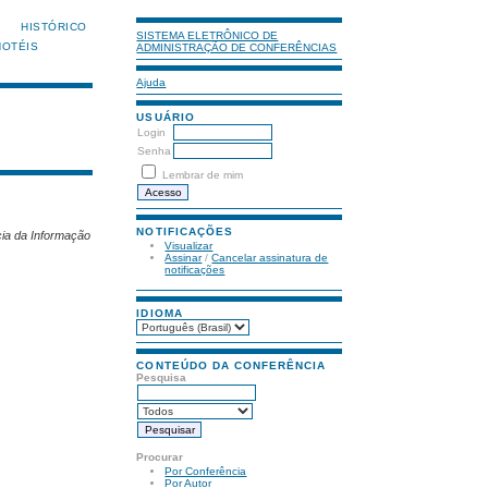
HISTÓRICO
SISTEMA ELETRÔNICO DE
HOTÉIS
ADMINISTRAÇÃO DE CONFERÊNCIAS
Ajuda
USUÁRIO
Login
Senha
Lembrar de mim
NOTIFICAÇÕES
cia da Informação
Visualizar
Assinar
/
Cancelar assinatura de
notificações
IDIOMA
CONTEÚDO DA CONFERÊNCIA
Pesquisa
Procurar
Por Conferência
Por Autor