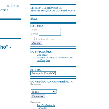
HISTÓRICO
SISTEMA ELETRÔNICO DE
HOTÉIS
ADMINISTRAÇÃO DE CONFERÊNCIAS
Ajuda
USUÁRIO
Login
Senha
Lembrar de mim
ho" -
NOTIFICAÇÕES
Visualizar
Assinar
/
Cancelar assinatura de
notificações
IDIOMA
CONTEÚDO DA CONFERÊNCIA
Pesquisa
Procurar
Por Conferência
Por Autor