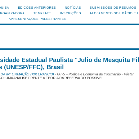
QUISA
EDIÇÕES ANTERIORES
NOTÍCIAS
SUBMISSÕES DE RESUMOS
ORGANIZADORA
TEMPLATE
INSCRIÇÕES
ALOJAMENTO SOLIDÁRIO E 
APRESENTAÇÕES PALESTRANTES
rsidade Estadual Paulista "Julio de Mesquita Fil
as (UNESP/FFC), Brasil
 DA INFORMAÇÃO (XIX ENANCIB)
- GT-5 – Política e Economia da Informação - Pôster
: UMA ANÁLISE FRENTE À TEORIA DA RESERVA DO POSSÍVEL