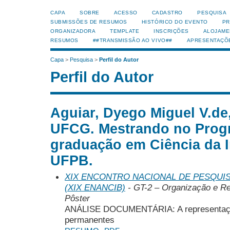
CAPA
SOBRE
ACESSO
CADASTRO
PESQUISA
SUBMISSÕES DE RESUMOS
HISTÓRICO DO EVENTO
PR
ORGANIZADORA
TEMPLATE
INSCRIÇÕES
ALOJAME
RESUMOS
##TRANSMISSÃO AO VIVO##
APRESENTAÇÕ
Capa
>
Pesquisa
>
Perfil do Autor
Perfil do Autor
Aguiar, Dyego Miguel V.de,
UFCG. Mestrando no Prog
graduação em Ciência da 
UFPB.
XIX ENCONTRO NACIONAL DE PESQUIS
(XIX ENANCIB)
- GT-2 – Organização e R
Pôster
ANÁLISE DOCUMENTÁRIA: A representaçã
permanentes