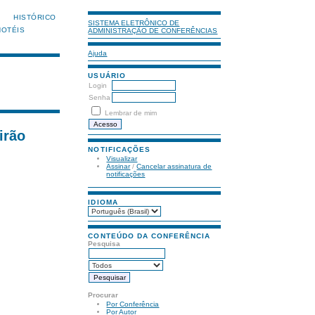
HISTÓRICO
SISTEMA ELETRÔNICO DE
HOTÉIS
ADMINISTRAÇÃO DE CONFERÊNCIAS
Ajuda
USUÁRIO
Login
Senha
Lembrar de mim
irão
NOTIFICAÇÕES
Visualizar
Assinar
/
Cancelar assinatura de
notificações
IDIOMA
CONTEÚDO DA CONFERÊNCIA
Pesquisa
Procurar
Por Conferência
Por Autor