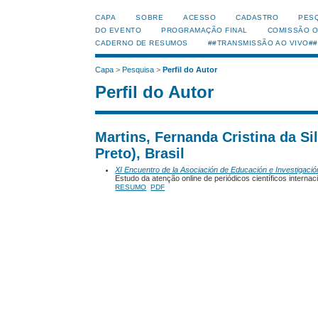
CAPA
SOBRE
ACESSO
CADASTRO
PES
DO EVENTO
PROGRAMAÇÃO FINAL
COMISSÃO 
CADERNO DE RESUMOS
##TRANSMISSÃO AO VIVO##
Capa
>
Pesquisa
>
Perfil do Autor
Perfil do Autor
Martins, Fernanda Cristina da S
Preto), Brasil
XI Encuentro de la Asociación de Educación e Investigació
Estudo da atenção online de periódicos científicos interna
RESUMO
PDF