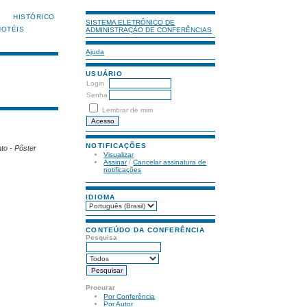
HISTÓRICO
SISTEMA ELETRÔNICO DE
HOTÉIS
ADMINISTRAÇÃO DE CONFERÊNCIAS
Ajuda
USUÁRIO
Login
Senha
Lembrar de mim
NOTIFICAÇÕES
o - Pôster
Visualizar
Assinar
/
Cancelar assinatura de
notificações
IDIOMA
CONTEÚDO DA CONFERÊNCIA
Pesquisa
Procurar
Por Conferência
Por Autor