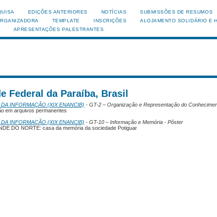
QUISA
EDIÇÕES ANTERIORES
NOTÍCIAS
SUBMISSÕES DE RESUMOS
ORGANIZADORA
TEMPLATE
INSCRIÇÕES
ALOJAMENTO SOLIDÁRIO E 
APRESENTAÇÕES PALESTRANTES
e Federal da Paraíba, Brasil
 DA INFORMAÇÃO (XIX ENANCIB)
- GT-2 – Organização e Representação do Conheciment
o em arquivos permanentes
 DA INFORMAÇÃO (XIX ENANCIB)
- GT-10 – Informação e Memória - Pôster
DO NORTE: casa da memória da sociedade Potiguar