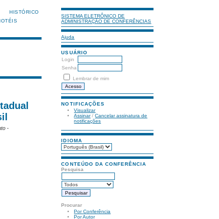
HISTÓRICO
SISTEMA ELETRÔNICO DE
HOTÉIS
ADMINISTRAÇÃO DE CONFERÊNCIAS
Ajuda
USUÁRIO
Login
Senha
Lembrar de mim
tadual
NOTIFICAÇÕES
Visualizar
il
Assinar
/
Cancelar assinatura de
notificações
to -
IDIOMA
CONTEÚDO DA CONFERÊNCIA
Pesquisa
Procurar
Por Conferência
Por Autor