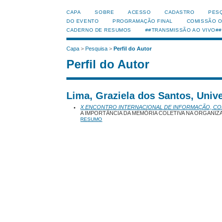
CAPA
SOBRE
ACESSO
CADASTRO
PES
DO EVENTO
PROGRAMAÇÃO FINAL
COMISSÃO 
CADERNO DE RESUMOS
##TRANSMISSÃO AO VIVO##
Capa
>
Pesquisa
>
Perfil do Autor
Perfil do Autor
Lima, Graziela dos Santos, Univ
X ENCONTRO INTERNACIONAL DE INFORMAÇÃO, C
A IMPORTÂNCIA DA MEMÓRIA COLETIVA NA ORGANI
RESUMO