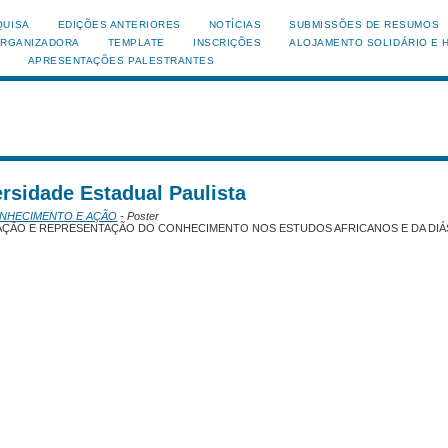
QUISA
EDIÇÕES ANTERIORES
NOTÍCIAS
SUBMISSÕES DE RESUMOS
ORGANIZADORA
TEMPLATE
INSCRIÇÕES
ALOJAMENTO SOLIDÁRIO E 
APRESENTAÇÕES PALESTRANTES
ersidade Estadual Paulista
ONHECIMENTO E AÇÃO
- Poster
ZAÇÃO E REPRESENTAÇÃO DO CONHECIMENTO NOS ESTUDOS AFRICANOS E DA DI