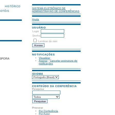
HISTÓRICO
SISTEMA ELETRÔNICO DE
HOTÉIS
ADMINISTRAÇÃO DE CONFERÊNCIAS
Ajuda
USUÁRIO
Login
Senha
Lembrar de mim
NOTIFICAÇÕES
Visualizar
ÁSPORA
Assinar
/
Cancelar assinatura de
notificações
IDIOMA
CONTEÚDO DA CONFERÊNCIA
Pesquisa
Procurar
Por Conferência
Por Autor