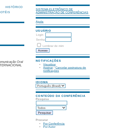
HISTÓRICO
SISTEMA ELETRÔNICO DE
HOTÉIS
ADMINISTRAÇÃO DE CONFERÊNCIAS
Ajuda
USUÁRIO
Login
Senha
Lembrar de mim
NOTIFICAÇÕES
omunicação Oral
Visualizar
NTERNACIONAL
Assinar
/
Cancelar assinatura de
notificações
IDIOMA
CONTEÚDO DA CONFERÊNCIA
Pesquisa
Procurar
Por Conferência
Por Autor