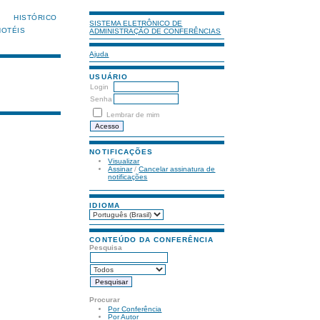
HISTÓRICO
SISTEMA ELETRÔNICO DE
HOTÉIS
ADMINISTRAÇÃO DE CONFERÊNCIAS
Ajuda
USUÁRIO
Login
Senha
Lembrar de mim
NOTIFICAÇÕES
Visualizar
Assinar
/
Cancelar assinatura de
notificações
IDIOMA
CONTEÚDO DA CONFERÊNCIA
Pesquisa
Procurar
Por Conferência
Por Autor