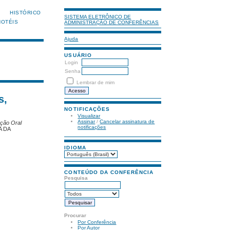
HISTÓRICO
SISTEMA ELETRÔNICO DE
HOTÉIS
ADMINISTRAÇÃO DE CONFERÊNCIAS
Ajuda
USUÁRIO
Login
Senha
Lembrar de mim
s,
NOTIFICAÇÕES
Visualizar
Assinar
/
Cancelar assinatura de
ação Oral
notificações
A DA
IDIOMA
CONTEÚDO DA CONFERÊNCIA
Pesquisa
Procurar
Por Conferência
Por Autor