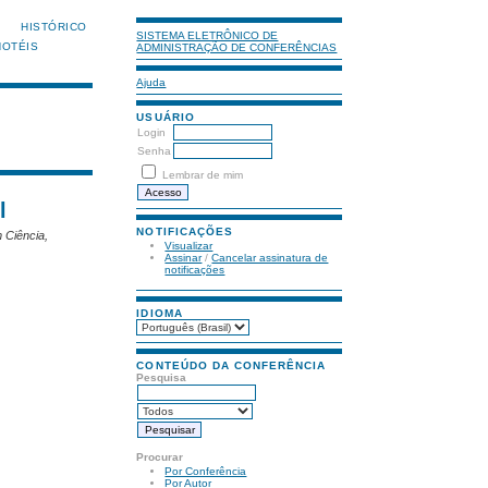
HISTÓRICO
SISTEMA ELETRÔNICO DE
HOTÉIS
ADMINISTRAÇÃO DE CONFERÊNCIAS
Ajuda
USUÁRIO
Login
Senha
Lembrar de mim
l
NOTIFICAÇÕES
 Ciência,
Visualizar
Assinar
/
Cancelar assinatura de
notificações
IDIOMA
CONTEÚDO DA CONFERÊNCIA
Pesquisa
Procurar
Por Conferência
Por Autor