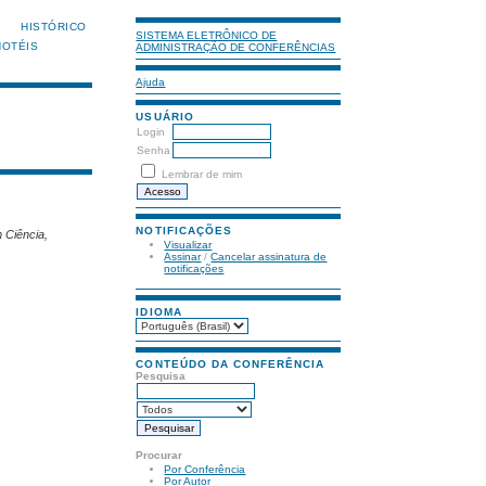
HISTÓRICO
SISTEMA ELETRÔNICO DE
HOTÉIS
ADMINISTRAÇÃO DE CONFERÊNCIAS
Ajuda
USUÁRIO
Login
Senha
Lembrar de mim
NOTIFICAÇÕES
 Ciência,
Visualizar
Assinar
/
Cancelar assinatura de
notificações
IDIOMA
CONTEÚDO DA CONFERÊNCIA
Pesquisa
Procurar
Por Conferência
Por Autor