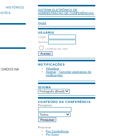
HISTÓRICO
SISTEMA ELETRÔNICO DE
HOTÉIS
ADMINISTRAÇÃO DE CONFERÊNCIAS
Ajuda
USUÁRIO
Login
Senha
Lembrar de mim
NOTIFICAÇÕES
Visualizar
E DADOS NA
Assinar
/
Cancelar assinatura de
notificações
IDIOMA
CONTEÚDO DA CONFERÊNCIA
Pesquisa
Procurar
Por Conferência
Por Autor