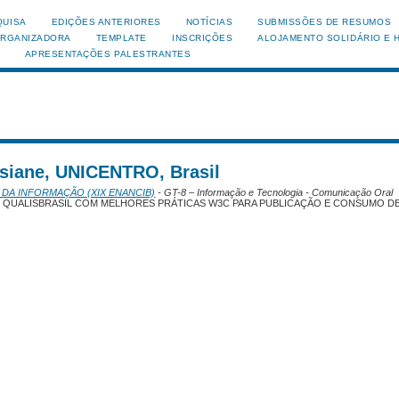
QUISA
EDIÇÕES ANTERIORES
NOTÍCIAS
SUBMISSÕES DE RESUMOS
ORGANIZADORA
TEMPLATE
INSCRIÇÕES
ALOJAMENTO SOLIDÁRIO E 
APRESENTAÇÕES PALESTRANTES
osiane, UNICENTRO, Brasil
 DA INFORMAÇÃO (XIX ENANCIB)
- GT-8 – Informação e Tecnologia - Comunicação Oral
UALISBRASIL COM MELHORES PRÁTICAS W3C PARA PUBLICAÇÃO E CONSUMO D