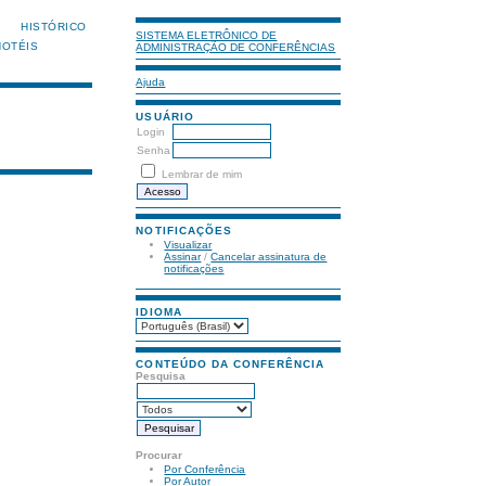
HISTÓRICO
SISTEMA ELETRÔNICO DE
HOTÉIS
ADMINISTRAÇÃO DE CONFERÊNCIAS
Ajuda
USUÁRIO
Login
Senha
Lembrar de mim
NOTIFICAÇÕES
Visualizar
Assinar
/
Cancelar assinatura de
notificações
IDIOMA
CONTEÚDO DA CONFERÊNCIA
Pesquisa
Procurar
Por Conferência
Por Autor