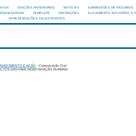
QUISA
EDIÇÕES ANTERIORES
NOTÍCIAS
SUBMISSÕES DE RESUMOS
ORGANIZADORA
TEMPLATE
INSCRIÇÕES
ALOJAMENTO SOLIDÁRIO E 
APRESENTAÇÕES PALESTRANTES
ONHECIMENTO E AÇÃO
- Comunicação Oral
PACTOS DAS FAKE NEWS NA AÇÃO HUMANA