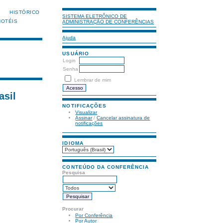
HISTÓRICO
SISTEMA ELETRÔNICO DE
HOTÉIS
ADMINISTRAÇÃO DE CONFERÊNCIAS
Ajuda
USUÁRIO
Login
Senha
Lembrar de mim
asil
NOTIFICAÇÕES
Visualizar
Assinar
/
Cancelar assinatura de
notificações
IDIOMA
CONTEÚDO DA CONFERÊNCIA
Pesquisa
Procurar
Por Conferência
Por Autor