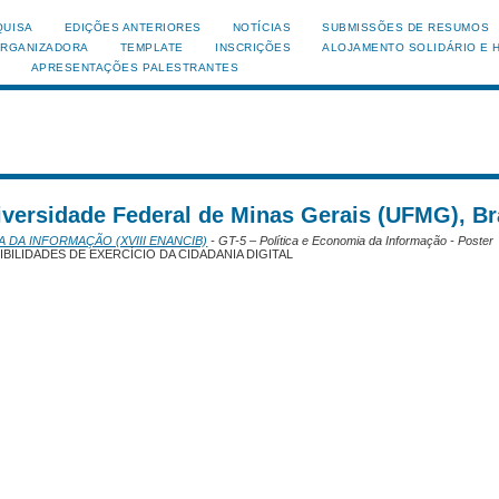
QUISA
EDIÇÕES ANTERIORES
NOTÍCIAS
SUBMISSÕES DE RESUMOS
ORGANIZADORA
TEMPLATE
INSCRIÇÕES
ALOJAMENTO SOLIDÁRIO E 
APRESENTAÇÕES PALESTRANTES
iversidade Federal de Minas Gerais (UFMG), Br
A DA INFORMAÇÃO (XVIII ENANCIB)
- GT-5 – Política e Economia da Informação - Poster
IBILIDADES DE EXERCÍCIO DA CIDADANIA DIGITAL