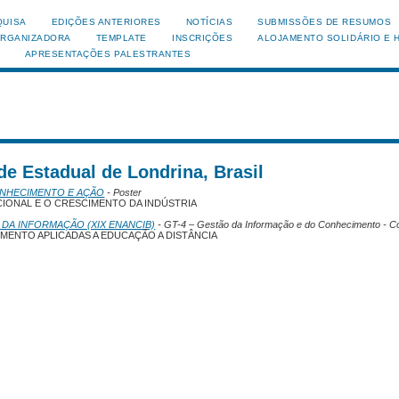
QUISA
EDIÇÕES ANTERIORES
NOTÍCIAS
SUBMISSÕES DE RESUMOS
ORGANIZADORA
TEMPLATE
INSCRIÇÕES
ALOJAMENTO SOLIDÁRIO E 
APRESENTAÇÕES PALESTRANTES
ade Estadual de Londrina, Brasil
ONHECIMENTO E AÇÃO
- Poster
UCIONAL E O CRESCIMENTO DA INDÚSTRIA
 DA INFORMAÇÃO (XIX ENANCIB)
- GT-4 – Gestão da Informação e do Conhecimento - C
ENTO APLICADAS A EDUCAÇÃO A DISTÂNCIA