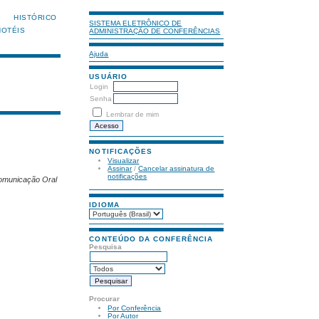
HISTÓRICO
SISTEMA ELETRÔNICO DE
HOTÉIS
ADMINISTRAÇÃO DE CONFERÊNCIAS
Ajuda
USUÁRIO
Login
Senha
Lembrar de mim
NOTIFICAÇÕES
Visualizar
Assinar
/
Cancelar assinatura de
notificações
omunicação Oral
IDIOMA
CONTEÚDO DA CONFERÊNCIA
Pesquisa
Procurar
Por Conferência
Por Autor