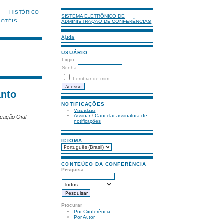
HISTÓRICO
SISTEMA ELETRÔNICO DE
HOTÉIS
ADMINISTRAÇÃO DE CONFERÊNCIAS
Ajuda
USUÁRIO
Login
Senha
Lembrar de mim
anto
NOTIFICAÇÕES
Visualizar
Assinar
/
Cancelar assinatura de
icação Oral
notificações
IDIOMA
CONTEÚDO DA CONFERÊNCIA
Pesquisa
Procurar
Por Conferência
Por Autor