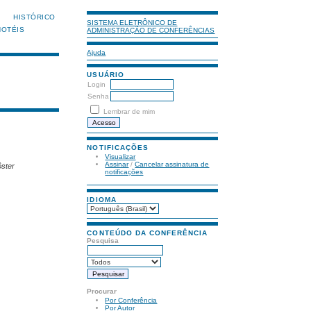
HISTÓRICO
SISTEMA ELETRÔNICO DE
HOTÉIS
ADMINISTRAÇÃO DE CONFERÊNCIAS
Ajuda
USUÁRIO
Login
Senha
Lembrar de mim
NOTIFICAÇÕES
Visualizar
Assinar
/
Cancelar assinatura de
ôster
notificações
IDIOMA
CONTEÚDO DA CONFERÊNCIA
Pesquisa
Procurar
Por Conferência
Por Autor