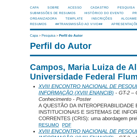
CAPA
SOBRE
ACESSO
CADASTRO
PESQUISA
SUBMISSÕES DE RESUMOS
HISTÓRICO DO EVENTO
PR
ORGANIZADORA
TEMPLATE
INSCRIÇÕES
ALOJAME
RESUMOS
##TRANSMISSÃO AO VIVO##
APRESENTAÇÕ
Capa
>
Pesquisa
>
Perfil do Autor
Perfil do Autor
Campos, Maria Luiza de A
Universidade Federal Flum
XVIII ENCONTRO NACIONAL DE PESQUI
INFORMAÇÃO (XVIII ENANCIB)
- GT-2 – 
Conhecimento - Poster
A QUESTÃO DA INTEROPERABILIDADE
INSTITUCIONAIS E SISTEMAS DE INF
CORRENTES (CRIS): uma abordagem prel
RESUMO
PDF
XVIII ENCONTRO NACIONAL DE PESQUI