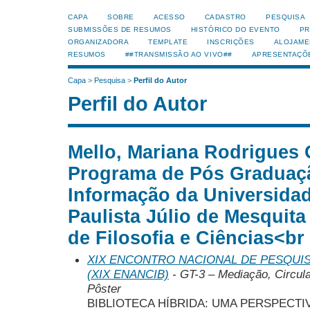
CAPA
SOBRE
ACESSO
CADASTRO
PESQUISA
SUBMISSÕES DE RESUMOS
HISTÓRICO DO EVENTO
PR
ORGANIZADORA
TEMPLATE
INSCRIÇÕES
ALOJAME
RESUMOS
##TRANSMISSÃO AO VIVO##
APRESENTAÇÕ
Capa
>
Pesquisa
>
Perfil do Autor
Perfil do Autor
Mello, Mariana Rodrigues
Programa de Pós Graduaç
Informação da Universida
Paulista Júlio de Mesquita
de Filosofia e Ciências<br 
XIX ENCONTRO NACIONAL DE PESQUIS
(XIX ENANCIB)
- GT-3 – Mediação, Circul
Pôster
BIBLIOTECA HÍBRIDA: UMA PERSPECT