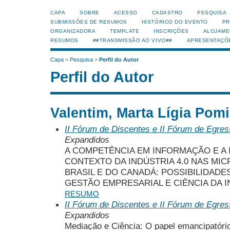
CAPA
SOBRE
ACESSO
CADASTRO
PESQUISA
SUBMISSÕES DE RESUMOS
HISTÓRICO DO EVENTO
PR
ORGANIZADORA
TEMPLATE
INSCRIÇÕES
ALOJAME
RESUMOS
##TRANSMISSÃO AO VIVO##
APRESENTAÇÕ
Capa
>
Pesquisa
>
Perfil do Autor
Perfil do Autor
Valentim, Marta Lígia Pom
II Fórum de Discentes e II Fórum de Egr
Expandidos
A COMPETÊNCIA EM INFORMAÇÃO E A 
CONTEXTO DA INDÚSTRIA 4.0 NAS MI
BRASIL E DO CANADÁ: POSSIBILIDADE
GESTÃO EMPRESARIAL E CIÊNCIA DA
RESUMO
II Fórum de Discentes e II Fórum de Egr
Expandidos
Mediação e Ciência: O papel emancipatóri